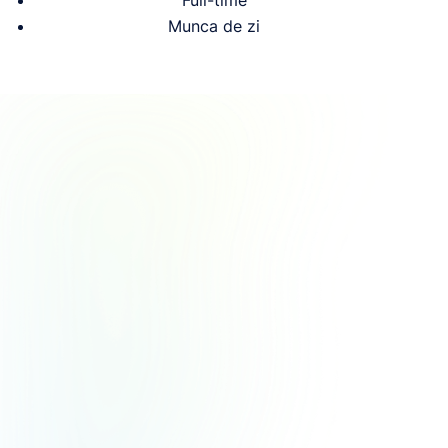
Full-time
Munca de zi


