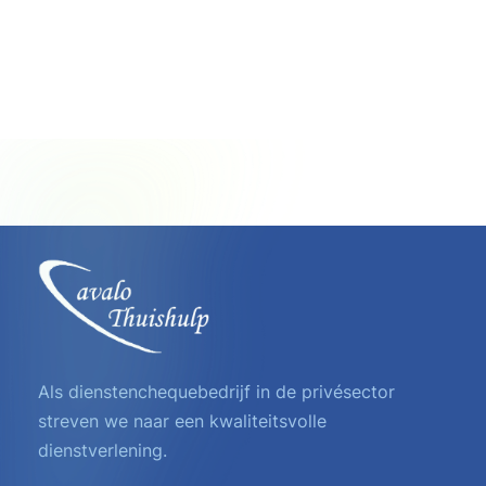
Marketing Automation
CRM Platform
Priority Sending
Als dienstenchequebedrijf in de privésector
streven we naar een kwaliteitsvolle
dienstverlening.